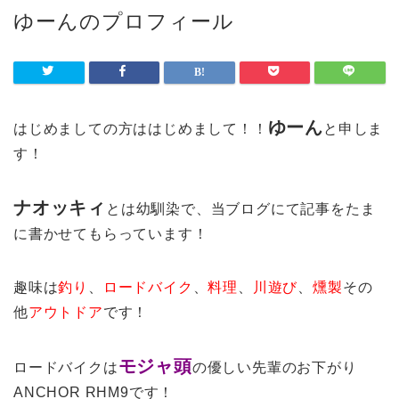
ゆーんのプロフィール
ゆーん
はじめましての方ははじめまして！！
と申しま
す！
ナオッキィ
とは幼馴染で、当ブログにて記事をたま
に書かせてもらっています！
趣味は
釣り
、
ロードバイク
、
料理
、
川遊び
、
燻製
その
他
アウトドア
です！
モジャ頭
ロードバイクは
の優しい先輩のお下がり
ANCHOR RHM9です！