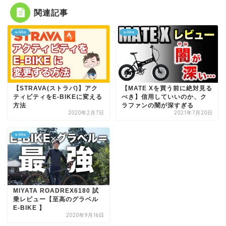
関連記事
e-bike
e-bike
【STRAVA(ストラバ)】アク
【MATE Xを買う前に絶対見る
ティビティをE-BIKEに変える
べき】信用していいのか、ク
方法
ラファンの闇が深すぎる
2020年2月7日
2021年7月20日
e-bike
MIYATA ROADREX6180 試
乗レビュー【至高のグラベル
E-BIKE 】
2020年9月16日