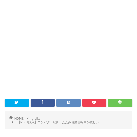
HOME
e-bike
【PSF1購入】コンパクトな折りたたみ電動自転車が欲しい