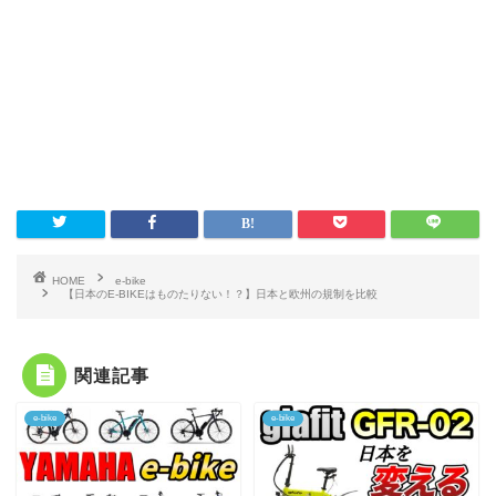
HOME
e-bike
【日本のE-BIKEはものたりない！？】日本と欧州の規制を比較
関連記事
e-bike
e-bike