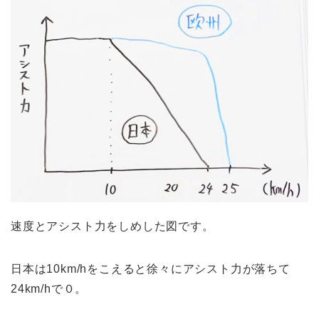
速度とアシスト力をしめした図です。
日本は10km/hをこえると徐々にアシスト力が落ちて
24km/hで０。