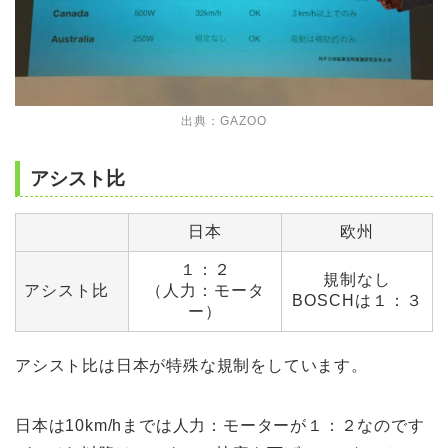
出典：
GAZOO
アシスト比
日本
欧州
１：２
規制なし
アシスト比
（人力：モータ
BOSCHは１：３
ー）
アシスト比は日本が特殊な規制をしています。
日本は10km/hまでは人力：モーターが１：２なのです